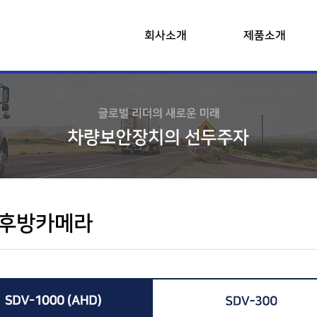
회사소개
제품소개
CEO소개
4채널 블랙박스(DVR)
회사연혁
디지털 운행기록계
협력 및 고객사
무선 후방카메라
오시는길
유선 후방카메라
블랙박스
내비게이션
모니터
 후방카메라
악세사리