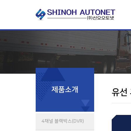
메
본
뉴
문
바
으
로
로
가
바
기
로
가
기
제품소개
유선
4채널 블랙박스(DVR)