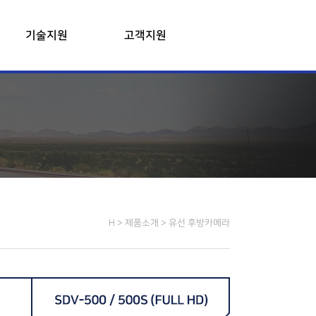
기술지원
고객지원
자료실
공지사항
설치사진
대리점 현황
상담요청
H > 제품소개 >
유선 후방카메라